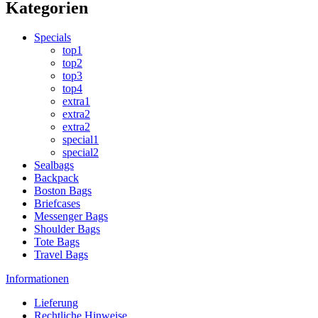
Kategorien
Specials
top1
top2
top3
top4
extra1
extra2
extra2
special1
special2
Sealbags
Backpack
Boston Bags
Briefcases
Messenger Bags
Shoulder Bags
Tote Bags
Travel Bags
Informationen
Lieferung
Rechtliche Hinweise