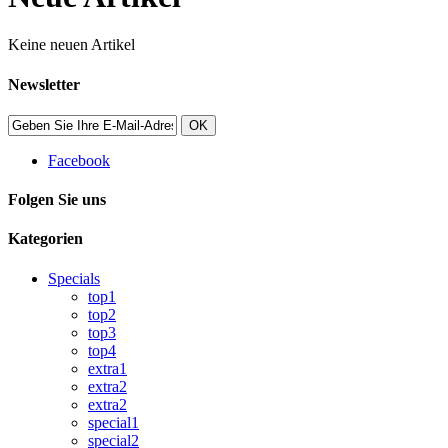
Keine neuen Artikel
Newsletter
OK
Facebook
Folgen Sie uns
Kategorien
Specials
top1
top2
top3
top4
extra1
extra2
extra2
special1
special2